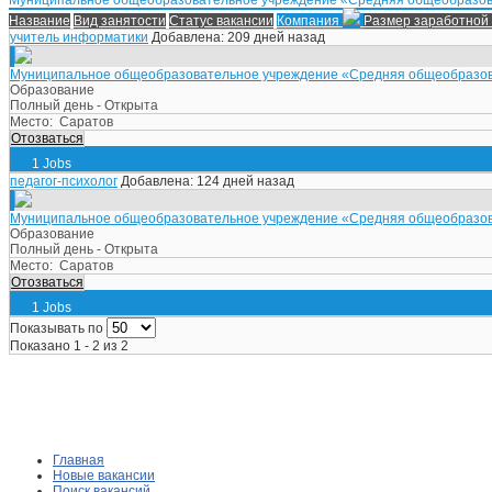
Название
Вид занятости
Статус вакансии
Компания
Размер заработной
учитель информатики
Добавлена: 209 дней назад
Муниципальное общеобразовательное учреждение «Средняя общеобразова
Образование
Полный день - Открыта
Место:
Саратов
Отозваться
1 Jobs
педагог-психолог
Добавлена: 124 дней назад
Муниципальное общеобразовательное учреждение «Средняя общеобразова
Образование
Полный день - Открыта
Место:
Саратов
Отозваться
1 Jobs
Показывать по
Показано 1 - 2 из 2
Главная
Новые вакансии
Поиск вакансий