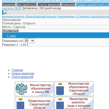
Название
Вид занятости
Статус вакансии
Компания
Размер заработной пл
учитель ОБЗР
Добавлена: 206 дней назад
муниципальное общеобразовательное учреждение «Средняя общеобразоват
Образование
Полный день - Открыта
Место:
Саратов
Отозваться
1 Jobs
Показывать по
Показано 1 - 1 из 1
Главная
Новые вакансии
Поиск вакансий